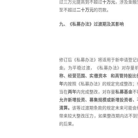
过三万元提高到不超过
十万元
，涉及金融
至不超过
二十万元
的罚款。
九、《私募办法》过渡期及其影响
修订后《私募办法》将适用于新申请登记
金。为平稳过渡，《私募办法》对存量
称、经营范围、
实缴资本
和高管持股比
年
内按照《私募办法》的规定完成整改；
当在
两年
内完成整改，对存量
私募基金
不
允许新增投资、募集规模或新增投资者、
清算。
该等过渡期条款的规定未来可能会
带来较大整改压力，如果整改期内达不到
的后果。