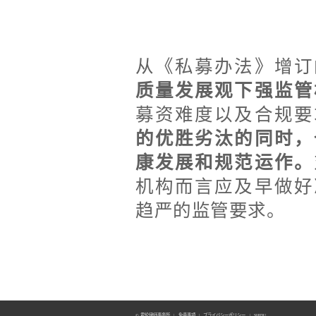
小 结
从《私募办法》增订
质量发展观下强监管
募资难度以及合规要
的优胜劣汰的同时，
康发展和规范运作。
机构而言应及早做好
趋严的监管要求。
© 君伦律师事务所
|
免責事項
|
プライバシーポリシー
|
SHIDU