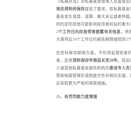
《私募办法》对私募基金管理人及基金出
相关资料的保存
提高了要求。若私募基金
基金发生清盘、清算、重大诉讼或者仲裁
同约定的其他可能影响投资者利益的重大
2
个工作日内向投资者披露有关信息，
将
大事项后10个工作日的报告期限缩短到2
在资料保存期限方面，不仅将监管检查
查，还将
资料保存年限延长至20年
。若前
人或其他私募基金服务机构应
委派专人负
管和档案管理形成制度文件并相应实施，
应采取更为严格的保管措施。
八、处罚罚款力度增强